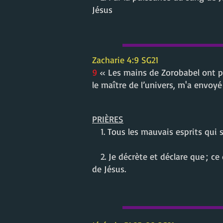
Jésus
Zacharie 4:9 SG21
9
« Les mains de Zorobabel ont pos
le maître de l’univers, m'a envoyé
PRI
ÈRES
1. Tous les mauvais esprits qui 
2. Je décrète et déclare que ;
ce 
de Jésus.