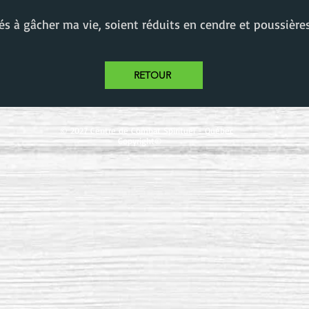
és à gâcher ma vie, soient réduits en cendre et poussière
RETOUR
© 2027 Centre de Combat Spirituel - Québec
Copyright©