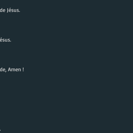
de Jésus.
ésus.
ude, Amen !
.