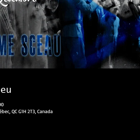
ieu
00
uébec, QC G1H 2T3, Canada