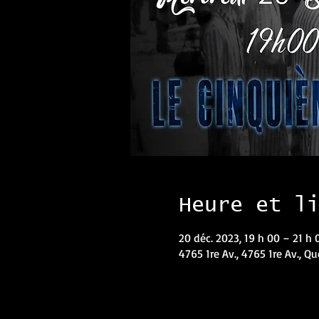
Heure et l
20 déc. 2023, 19 h 00 – 21 h 
4765 1re Av., 4765 1re Av., Q