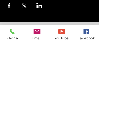
© 2027 Centre de Combat Spirituel - Québec
Copyright©
Phone
Email
YouTube
Facebook