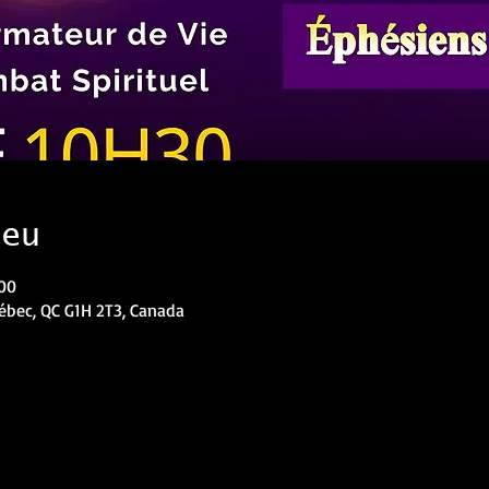
ieu
 00
uébec, QC G1H 2T3, Canada