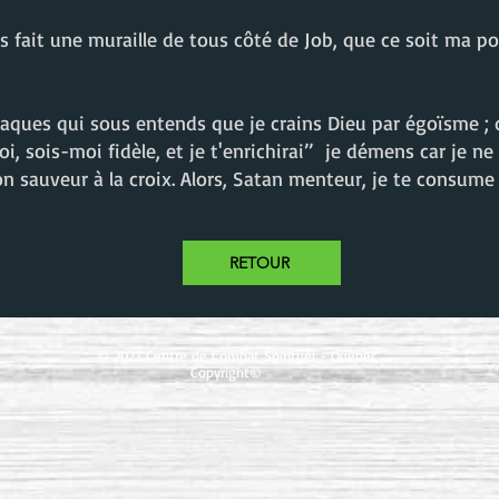
 fait une muraille de tous côté de Job, que ce soit ma p
ues qui sous entends que je crains Dieu par égoïsme ; d
i, sois-moi fidèle, et je t'enrichirai’’ je démens car je n
 sauveur à la croix. Alors, Satan menteur, je te consume 
RETOUR
© 2027 Centre de Combat Spirituel - Québec
Copyright©