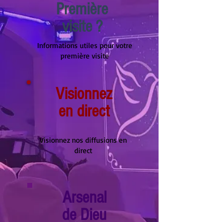
Première
visite ?
Informations utiles pour votre
première visite
Visionnez
en direct
Visionnez nos diffusions en
direct
Arsenal
de Dieu