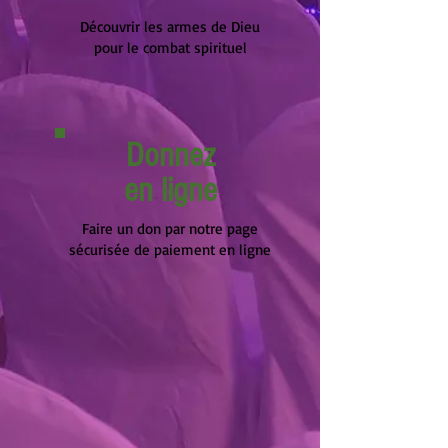
Découvrir les armes de Dieu
pour le combat spirituel
Donnez
en ligne
Faire un don par notre page
sécurisée de paiement en ligne