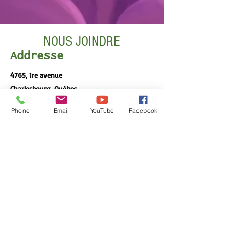
NOUS JOINDRE
Addresse
4
765, 1re avenue
Charlesbourg, Québec
Local S90
Phone
Email
YouTube
Facebook
Contact
t
lcquebeccity@gmail.com
Heure des cultes
Vendredi
19h00
– 21h
30
Dimanche
10h30 – 12h30